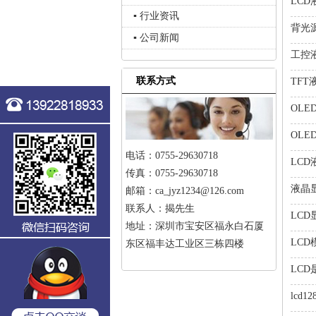
LC
▪ 行业资讯
背光
▪ 公司新闻
工控
联系方式
TF
OL
OL
电话：0755-29630718
LC
传真：0755-29630718
液晶
邮箱：ca_jyz1234@126.com
联系人：揭先生
LC
地址：深圳市宝安区福永白石厦
LC
东区福丰达工业区三栋四楼
LC
lcd