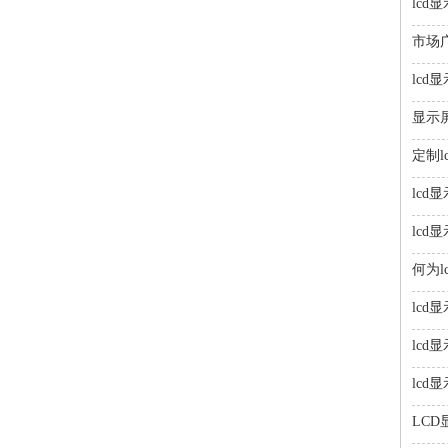
lcd
市场
lc
显示
定制l
lcd
lc
何为l
lcd
lcd
lcd
LC