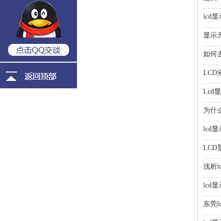
lcd
显示
如何
LC
Lc
为什
lc
LC
浅析
lc
东莞