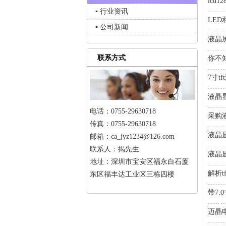
lcd
▪ 行业资讯
LED
▪ 公司新闻
液晶
联系方式
你不
7寸t
液晶
电话：0755-29630718
采购
传真：0755-29630718
液晶
邮箱：ca_jyz1234@126.com
联系人：揭先生
液晶
地址：深圳市宝安区福永白石厦
解析t
东区福丰达工业区三栋四楼
带7
迈晶