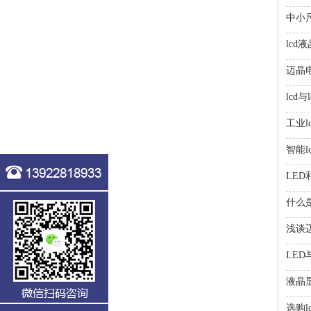
中小
lcd
迈晶
lcd
工业l
智能
LE
什么是
浅谈
LED
液晶
选购