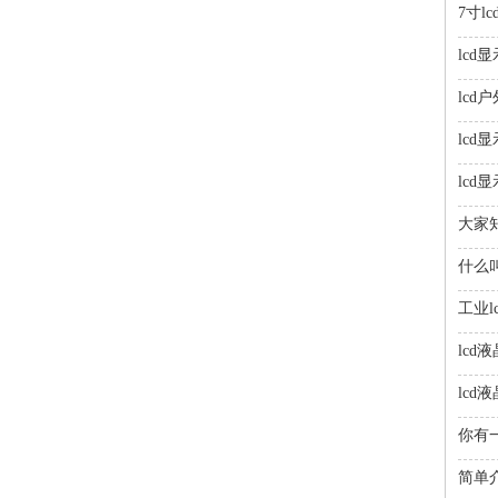
7寸
lcd
lc
lc
lc
大家
什么叫
工业
lc
lcd
你有
简单