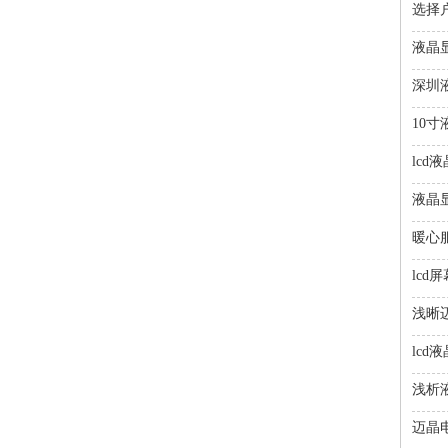
选择
液晶
深圳
10
lc
液晶
暖心服
lcd
浅晰
lcd
浅析
迈晶