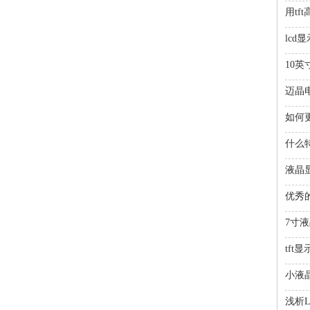
用t
lcd
10
迈晶
如何更
什么
液晶
优秀
7寸
tft
小液
浅析