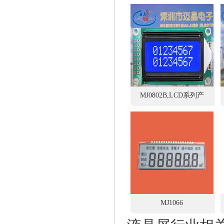
专业生产,设计+定
制,19264,图形点阵,中文字
库模块
MJ0802B,LCD系列产
品.LCM液晶屏.模块,模组,
质量好长期免费保修
MJ1066