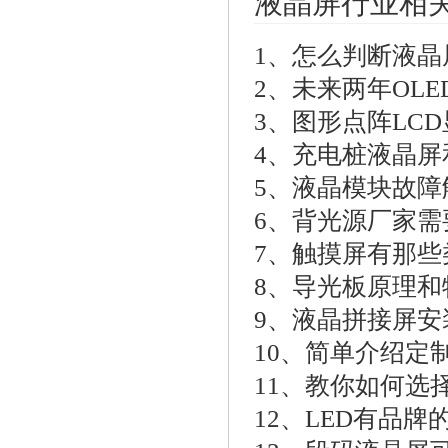
液晶屏行业相
1、
怎么判断液晶
2、
未来两年OL
3、
图形点阵LCD
4、
充电桩液晶屏
5、
液晶模块故障
6、
背光源厂家需
7、
触摸屏有那些
8、
导光板原理和
9、
液晶拼接屏安
10、
简单介绍定制
11、
教你如何选
12、
LED有品牌