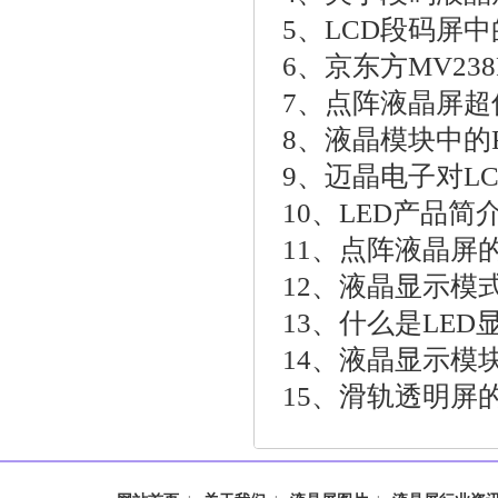
5、
LCD段码屏
6、
京东方MV23
7、
点阵液晶屏超
8、
液晶模块中的
9、
迈晶电子对L
10、
LED产品简
11、
点阵液晶屏
12、
液晶显示模
13、
什么是LED
14、
液晶显示模
15、
滑轨透明屏的