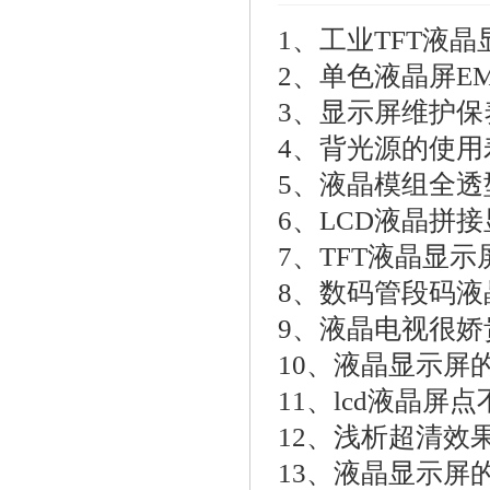
1、
工业TFT液
2、
单色液晶屏E
3、
显示屏维护保
4、
背光源的使用
5、
液晶模组全透
6、
LCD液晶拼
7、
TFT液晶显
8、
数码管段码液
9、
液晶电视很娇
10、
液晶显示屏
11、
lcd液晶屏
12、
浅析超清效
13、
液晶显示屏