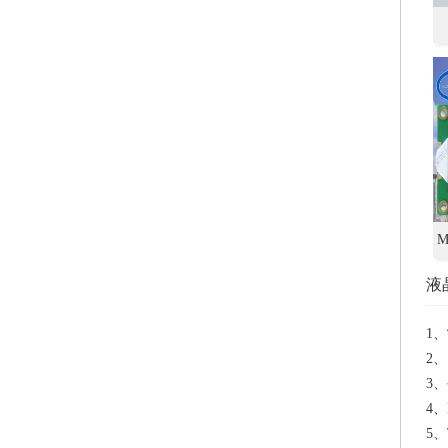
M
液
1、
2、
3、
4、
5、