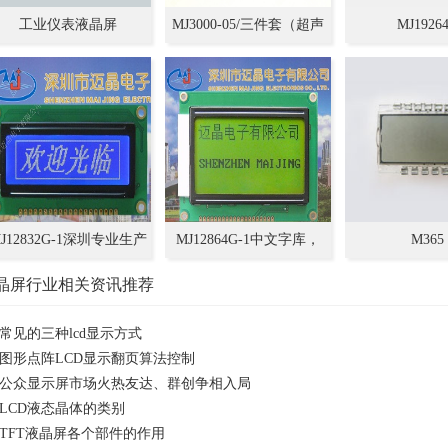
工业仪表液晶屏
MJ3000-05/三件套（超声
MJ1926
波氧气传感器+主板+显示
液晶屏）
J12832G-1深圳专业生产
MJ12864G-1中文字库，
M365
模组厂,LCD加工定制+设
128*64点阵，液晶屏，模
晶屏行业相关资讯推荐
计LCM
块
常见的三种lcd显示方式
图形点阵LCD显示翻页算法控制
公众显示屏市场火热友达、群创争相入局
LCD液态晶体的类别
TFT液晶屏各个部件的作用