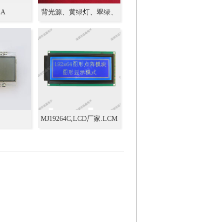
4A
背光源、黄绿灯、翠绿、
侧背光、底背光
MJ19264C,LCD厂家.LCM
专业生产,设计+定
制,19264,图形点阵,中文字
库模块