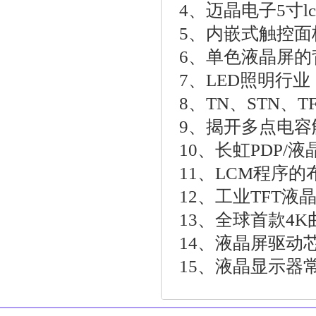
4、
迈晶电子5寸
5、
内嵌式触控面
6、
单色液晶屏的
7、
LED照明行业
8、
TN、STN、
9、
揭开多点电容
10、
长虹PDP/
11、
LCM程序的
12、
工业TFT液
13、
全球首款4K
14、
液晶屏驱动
15、
液晶显示器