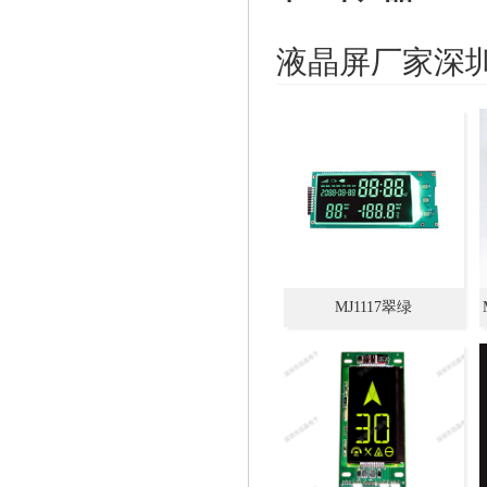
液晶屏厂家深
MJ1117翠绿