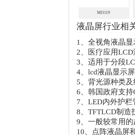
MJ1119
液晶屏行业相
1、
全视角液晶显
2、
医疗应用LC
3、
适用于分段L
4、
lcd液晶显示
5、
背光源种类及
6、
韩国政府支持
7、
LED内外护
8、
TFTLCD制
9、
一般较常用的
10、
点阵液晶屏