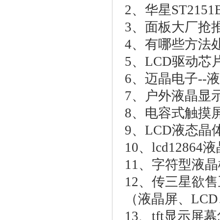
2、
华星ST215
3、
面板大厂抢推8K
4、
有哪些方法
5、
LCD驱动芯
6、
迈晶电子--
7、
户外液晶显
8、
电容式触摸
9、
LCD液态晶
10、
lcd128
11、
字符型液晶
12、
传三星欲售
（液晶屏、LCD
13、
tft显示屏