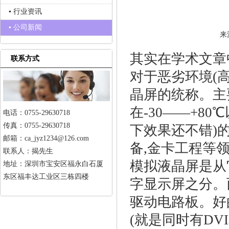
▪ 行业资讯
▪ 公司新闻
来
其实在学术文章
联系方式
对于恶劣环境(
晶屏的统称。主
在-30――+8
电话：0755-29630718
传真：0755-29630718
下效果还不错)
邮箱：ca_jyz1234@126.com
备,金卡工程等
联系人：揭先生
模拟液晶屏是从
地址：深圳市宝安区福永白石厦
东区福丰达工业区三栋四楼
字显示屏之分。
驱动电路板。好
(就是同时有DV