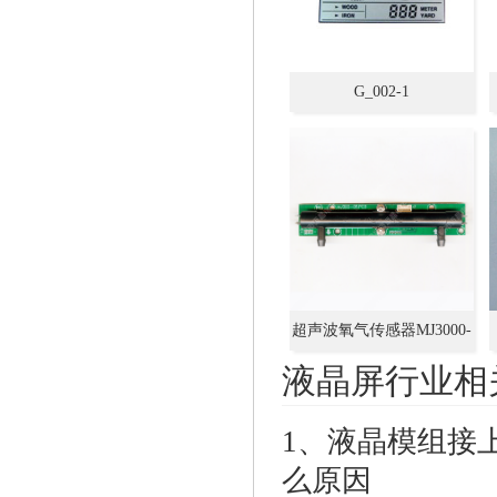
G_002-1
超声波氧气传感器MJ3000-
05
液晶屏行业相
1、
液晶模组接
么原因