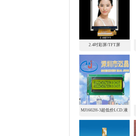
2.4吋彩屏/TFT屏
MJ1602H-3超低价LCD.液
晶模组,液晶屏生产厂
家,LCM.字符点阵型