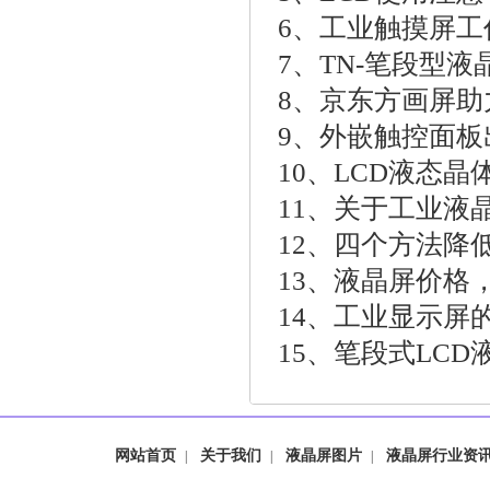
6、
工业触摸屏工
7、
TN-笔段型
8、
京东方画屏助
9、
外嵌触控面板
10、
LCD液态晶
11、
关于工业液
12、
四个方法降
13、
液晶屏价格
14、
工业显示屏
15、
笔段式LCD
网站首页
关于我们
液晶屏图片
液晶屏行业资
|
|
|