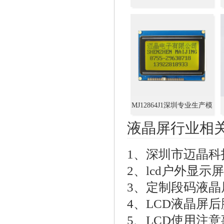
MJ12864J1深圳专业生产模
组厂,LCD加工定制+设计
液晶屏行业相
128*64,中文字库型
1、
深圳市迈晶科
2、
lcd户外显示
3、
定制段码液晶
4、
LCD液晶屏后
5、
LCD使用注